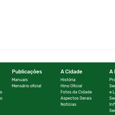
Publicações
A Cidade
A 
Manuais
História
Pr
Mensário oficial
Hino Oficial
Se
co
Fotos da Cidade
e 
ão
Aspectos Gerais
Se
Notícias
In
Se