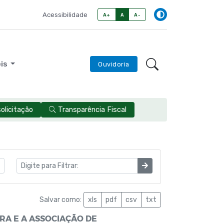
Acessibilidade
A+
A
A-
eis
Ouvidoria
licitação
Transparência Fiscal
Salvar como:
xls
pdf
csv
txt
RA E A ASSOCIAÇÃO DE