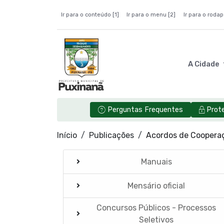
Ir para o conteúdo [1]
Ir para o menu [2]
Ir para o rodap
A Cidade
Perguntas Frequentes
Prot
Início
Publicações
Acordos de Coopera
Manuais
Mensário oficial
Concursos Públicos - Processos
Seletivos