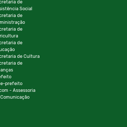
cretaria de
sistência Social
cretaria de
ministração
cretaria de
ricultura
cretaria de
ucação
cretaria de Cultura
cretaria de
nanças
efeito
ce-prefeito
com - Assessoria
 Comunicação