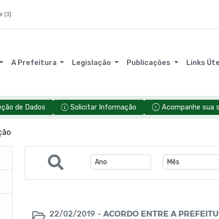
é [3]
A Prefeitura
Legislação
Publicações
Links Út
eção de Dados
Solicitar Informação
Acompanhe sua so
ção
ACORDO ENTRE A PREFEITU
22/02/2019 -