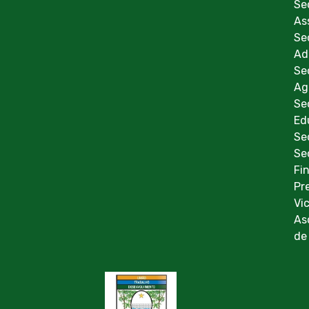
Se
As
Se
Ad
Se
Ag
Se
Ed
Se
Se
Fi
Pr
Vi
As
de