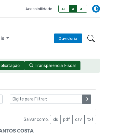
Acessibilidade
A+
A
A-
eis
Ouvidoria
licitação
Transparência Fiscal
Salvar como:
xls
pdf
csv
txt
ANTOS COSTA