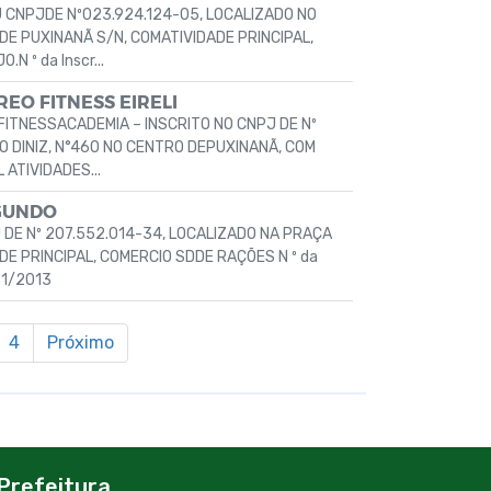
U CNPJDE Nº023.924.124-05, LOCALIZADO NO
 PUXINANÃ S/N, COMATIVIDADE PRINCIPAL,
N º da Inscr...
EO FITNESS EIRELI
FITNESSACADEMIA – INSCRITO NO CNPJ DE Nº
 DINIZ, N°460 NO CENTRO DEPUXINANÃ, COM
 ATIVIDADES...
GUNDO
 DE Nº 207.552.014-34, LOCALIZADO NA PRAÇA
DE PRINCIPAL, COMERCIO SDDE RAÇÕES N º da
31/2013
4
Próximo
Prefeitura