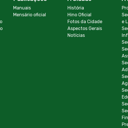
Manuais
História
Pr
Mensário oficial
Hino Oficial
Se
co
Fotos da Cidade
e 
ão
Aspectos Gerais
Se
Notícias
In
Se
Se
As
Se
Ad
Se
Ag
Se
Ed
Se
Se
Fi
Pr