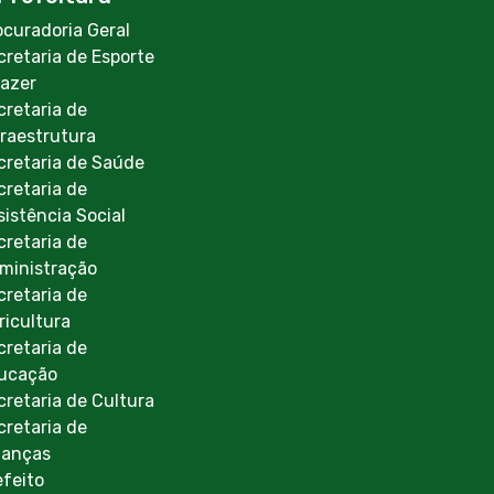
ocuradoria Geral
cretaria de Esporte
Lazer
cretaria de
fraestrutura
cretaria de Saúde
cretaria de
sistência Social
cretaria de
ministração
cretaria de
ricultura
cretaria de
ucação
cretaria de Cultura
cretaria de
nanças
efeito