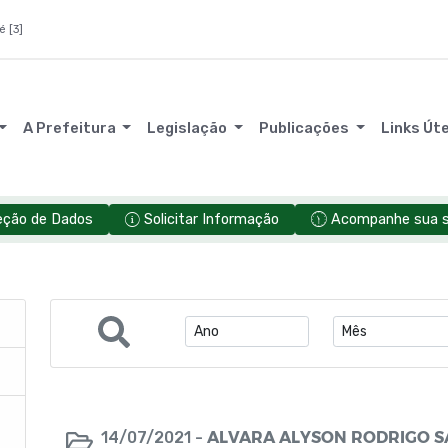
é [3]
A Prefeitura
Legislação
Publicações
Links Út
eção de Dados
Solicitar Informação
Acompanhe sua so
ALVARA ALYSON RODRIGO S
14/07/2021 -