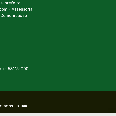
ce-prefeito
com - Assessoria
 Comunicação
ro - 58115-000
ervados.
SUBIR