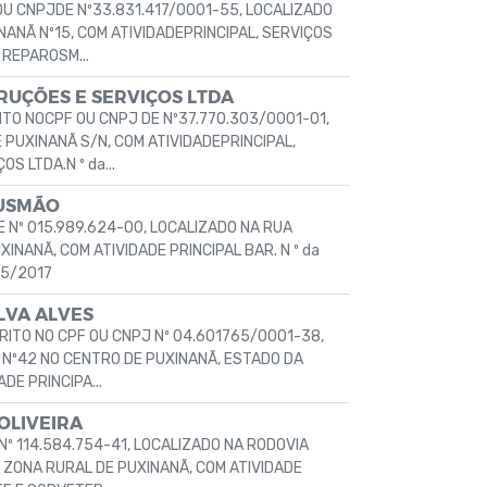
U CNPJDE Nº33.831.417/0001-55, LOCALIZADO
NÃ Nº15, COM ATIVIDADEPRINCIPAL, SERVIÇOS
REPAROSM...
UÇÕES E SERVIÇOS LTDA
TO NOCPF OU CNPJ DE Nº37.770.303/0001-01,
PUXINANÃ S/N, COM ATIVIDADEPRINCIPAL,
S LTDA.N º da...
GUSMÃO
 Nº 015.989.624-00, LOCALIZADO NA RUA
INANÃ, COM ATIVIDADE PRINCIPAL BAR. N º da
05/2017
LVA ALVES
CRITO NO CPF OU CNPJ Nº 04.601765/0001-38,
 Nº42 NO CENTRO DE PUXINANÃ, ESTADO DA
DE PRINCIPA...
OLIVEIRA
Nº 114.584.754-41, LOCALIZADO NA RODOVIA
A ZONA RURAL DE PUXINANÃ, COM ATIVIDADE