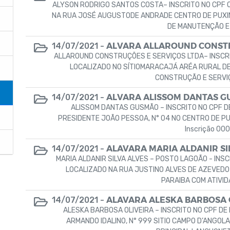
ALYSON RODRIGO SANTOS COSTA– INSCRITO NO CPF O
NA RUA JOSÉ AUGUSTODE ANDRADE CENTRO DE PUXINA
DE MANUTENÇÃO E 
ALVARA ALLAROUND CONSTR
14/07/2021 -
ALLAROUND CONSTRUÇÕES E SERVIÇOS LTDA– INSCRI
LOCALIZADO NO SÍTIOMARACAJÁ ARÉA RURAL DE 
CONSTRUÇÃO E SERVIÇO
ALVARA ALISSOM DANTAS 
14/07/2021 -
ALISSOM DANTAS GUSMÃO – INSCRITO NO CPF DE
PRESIDENTE JOÃO PESSOA, N° 04 NO CENTRO DE PUX
Inscrição 00
ALAVARA MARIA ALDANIR SI
14/07/2021 -
MARIA ALDANIR SILVA ALVES – POSTO LAGOÃO - INS
LOCALIZADO NA RUA JUSTINO ALVES DE AZEVEDO
PARAIBA COM ATIVIDA
ALAVARA ALESKA BARBOSA 
14/07/2021 -
ALESKA BARBOSA OLIVEIRA – INSCRITO NO CPF DE 
ARMANDO IDALINO, N° 999 SITIO CAMPO D’ANGOL