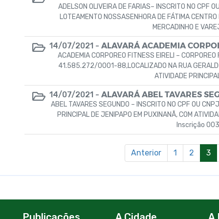
ADELSON OLIVEIRA DE FARIAS– INSCRITO NO CPF O
LOTEAMENTO NOSSASENHORA DE FÁTIMA CENTRO DE
MERCADINHO E VAREJO.
ALAVARÁ ACADEMIA CORPOR
14/07/2021 -
ACADEMIA CORPOREO FITNESS EIRELI – CORPOREO 
41.585.272/0001-88,LOCALIZADO NA RUA GERALDO
ATIVIDADE PRINCIPAL
ALAVARÁ ABEL TAVARES SE
14/07/2021 -
ABEL TAVARES SEGUNDO – INSCRITO NO CPF OU CNPJ
PRINCIPAL DE JENIPAPO EM PUXINANÃ, COM ATIVIDA
Inscrição 00
Anterior
1
2
3
Publicações
A Cidade
A 