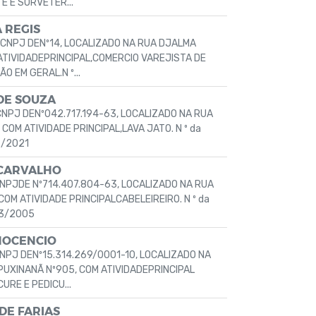
E E SORVETER...
 REGIS
 CNPJ DENº14, LOCALIZADO NA RUA DJALMA
TIVIDADEPRINCIPAL,COMERCIO VAREJISTA DE
 EM GERAL.N º...
DE SOUZA
CNPJ DENº042.717.194-63, LOCALIZADO NA RUA
OM ATIVIDADE PRINCIPAL,LAVA JATO. N º da
 /2021
 CARVALHO
CNPJDE Nº714.407.804-63, LOCALIZADO NA RUA
M ATIVIDADE PRINCIPALCABELEIREIRO. N º da
03/2005
NOCENCIO
NPJ DENº15.314.269/0001-10, LOCALIZADO NA
UXINANÃ Nº905, COM ATIVIDADEPRINCIPAL
URE E PEDICU...
DE FARIAS